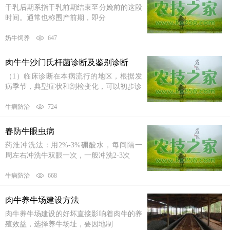
干乳后期系指干乳前期结束至分娩前的这段
时间。通常也称围产前期，即分
奶牛饲养
647
肉牛牛沙门氏杆菌诊断及鉴别诊断
（1）临床诊断在本病流行的地区，根据发
病季节，典型症状和剖检变化，可以初步诊
牛病防治
724
春防牛眼虫病
药淮冲洗法：用2%-3%硼酸水，每间隔一
周左右冲洗牛双眼一次，一般冲洗2-3次
牛病防治
668
肉牛养牛场建设方法
肉牛养牛场建设的好坏直接影响着肉牛的养
殖效益，选择养牛场址，要因地制