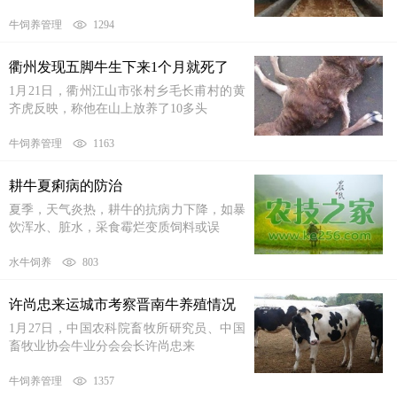
牛饲养管理
1294
衢州发现五脚牛生下来1个月就死了
1月21日，衢州江山市张村乡毛长甫村的黄
齐虎反映，称他在山上放养了10多头
牛饲养管理
1163
耕牛夏痢病的防治
夏季，天气炎热，耕牛的抗病力下降，如暴
饮浑水、脏水，采食霉烂变质饲料或误
水牛饲养
803
许尚忠来运城市考察晋南牛养殖情况
1月27日，中国农科院畜牧所研究员、中国
畜牧业协会牛业分会会长许尚忠来
牛饲养管理
1357