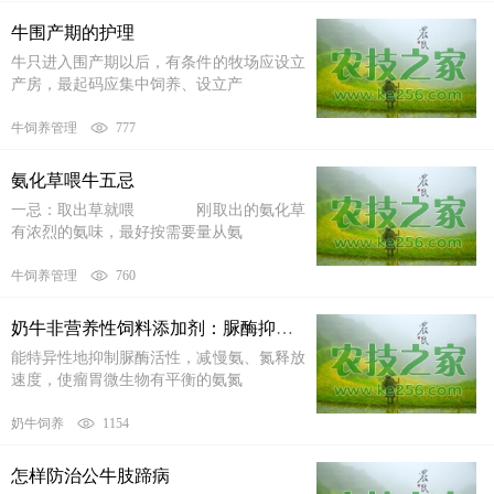
牛围产期的护理
牛只进入围产期以后，有条件的牧场应设立
产房，最起码应集中饲养、设立产
牛饲养管理
777
氨化草喂牛五忌
一忌：取出草就喂 刚取出的氨化草
有浓烈的氨味，最好按需要量从氨
牛饲养管理
760
奶牛非营养性饲料添加剂：脲酶抑制剂
能特异性地抑制脲酶活性，减慢氨、氮释放
速度，使瘤胃微生物有平衡的氨氮
奶牛饲养
1154
怎样防治公牛肢蹄病