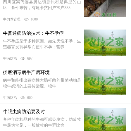
四川宜宾筠连县腾达镇新民村是典型的山
区，条件艰苦，有建卡贫困户79户333
牛饲养管理
1000
牛普通病防治技术：牛不孕症
牛不孕症见于多种原因。如先天性不孕，生
殖器官发育异常而使牛不孕；营养
牛病防治
697
彻底消毒病牛产房环境
病牛和能排出致病性大肠杆菌的带菌动物是
犊牛奶泻的主要传染源。犊牛
牛病防治
660
牛眼虫病防治要及时
各种年龄和品种的牛都可感染发病，幼龄犊
牛最为常见，一般放牧的牛群比舍