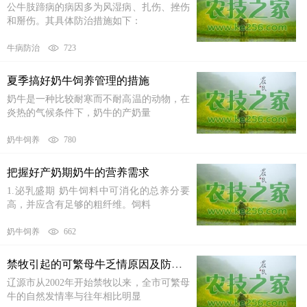
公牛肢蹄病的病因多为风湿病、扎伤、挫伤
和掰伤。其具体防治措施如下：
牛病防治
723
夏季搞好奶牛饲养管理的措施
奶牛是一种比较耐寒而不耐高温的动物，在
炎热的气候条件下，奶牛的产奶量
奶牛饲养
780
把握好产奶期奶牛的营养需求
1.泌乳盛期 奶牛饲料中可消化的总养分要
高，并应含有足够的粗纤维。饲料
奶牛饲养
662
禁牧引起的可繁母牛乏情原因及防治方法
辽源市从2002年开始禁牧以来，全市可繁母
牛的自然发情率与往年相比明显