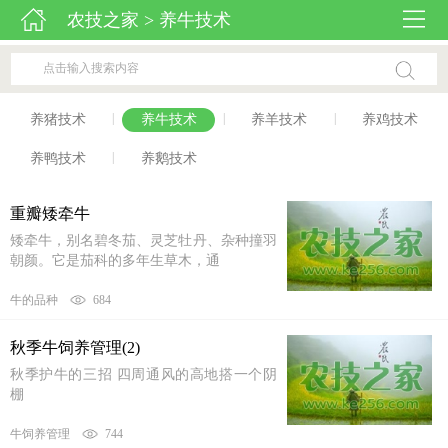
农技之家
> 养牛技术
|
|
|
养猪技术
养牛技术
养羊技术
养鸡技术
|
养鸭技术
养鹅技术
重瓣矮牵牛
矮牵牛，别名碧冬茄、灵芝牡丹、杂种撞羽
朝颜。它是茄科的多年生草木，通
牛的品种
684
秋季牛饲养管理(2)
秋季护牛的三招 四周通风的高地搭一个阴
棚
牛饲养管理
744