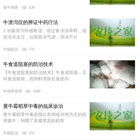
母牛饲养
639
牛泄泻症的辨证中药疗法
1.冷肠泄泻外感寒湿，或过食冷冻草料，或
饮冷水太过，以致脏冷气虚，清浊不分
牛病防治
731
牛食道阻塞的防治技术
【牛食道阻塞的防治技术】牛食道阻塞，又
叫食道梗塞，因饲料滞留在食道内
牛饲养管理
1046
黄牛霉稻草中毒的临床诊治
黄牛霉稻草中毒是指以舍饲或补饲为主的役
用黄牛，饲喂了发霉变质的稻草
牛病防治
655