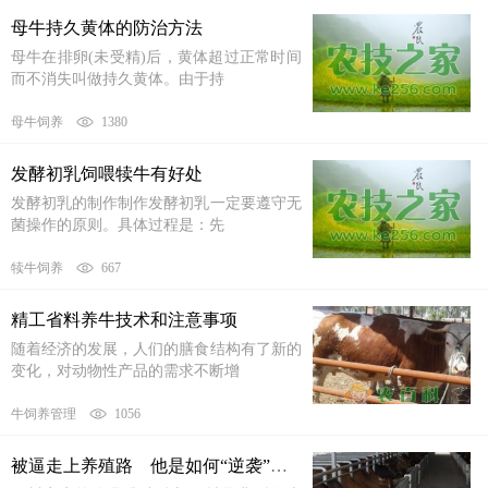
母牛持久黄体的防治方法
母牛在排卵(未受精)后，黄体超过正常时间
而不消失叫做持久黄体。由于持
母牛饲养
1380
发酵初乳饲喂犊牛有好处
发酵初乳的制作制作发酵初乳一定要遵守无
菌操作的原则。具体过程是：先
犊牛饲养
667
精工省料养牛技术和注意事项
随着经济的发展，人们的膳食结构有了新的
变化，对动物性产品的需求不断增
牛饲养管理
1056
被逼走上养殖路 他是如何“逆袭”养牛致富的？