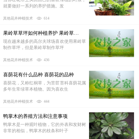
就要做好一系列的养护措施。发
其他花卉种植技术
614
果岭草草坪如何种植养护 果岭草草坪种植养护技术
现在越来越多的高尔夫球场喜欢使用果岭草
制作草坪，但是果岭草制作草坪
其他花卉种植技术
436
喜荫花有什么品种 喜荫花的品种
喜荫花，又称红桐草，为苦苣苔科喜荫花属
多年生常绿草本植物。因为喜欢生
其他花卉种植技术
444
鸭掌木的养殖方法和注意事项
鸭掌木是一种观叶植物，它的外表和发财树
非常的相似，鸭掌木的枝条和叶子