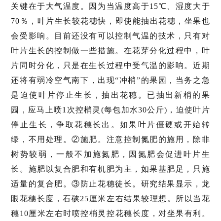
关键在于大气温度。因为当温度高于15℃、湿度大于
70％，叶片生长较花穗快，即使能抽出花穗，坐果也
会受影响。目前还没有可以控制气温的技术，只有对
叶片生长的控制做一些措施。在花芽分化过程中，叶
片同时分化，只是在生长过程中受气温的影响。近期
还将有弱冷空气南下，出现“冲梢”的果园，当务之急
是迫使叶片停止生长，抽出花穗。已抽出新梢的果
园，应马上喷1次控梢灵(每包加水30公斤)，迫使叶片
停止生长，争取花穗长出。如果叶片僵硬或开始转
绿，不用处理。②施肥。注意控制氮肥的施用，除非
树势较弱，一般不加施氮肥，因氮肥会促进叶片生
长。施肥以复合肥和有机肥为主，如果基肥足，只施
适量的复合肥。③防止花穗徒长。研究结果显示，龙
眼花穗长度，石硖25厘米左右结果较理想。所以当花
穗10厘米左右时喷控梢灵控花穗长度，对坐果有利。