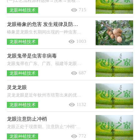
(一)工艺流程原料选择→洗果→去核、剥壳→分选→漂洗→装罐→加热排气→封罐→杀菌、冷却→擦罐、入库(二)制作方法1．原料选择以...
715
龙眼种植技术
龙眼椿象的危害 发生规律及防治方法总结
椿象是龙眼生长期间出现的一种虫害，严重影响龙眼的品质及产量，降低了农户们的种植效益。本文为大家总结了龙眼椿象的危害、发生规律...
1003
龙眼种植技术
龙眼鬼帚是虫害非病毒
龙眼鬼帚在广东、广西、福建等龙眼主产区都普遍发生，过去一直以来都认为是病毒病，但近年来，经华南农业大学的研究发现（已经广东省科委...
687
龙眼种植技术
灵龙龙眼
灵龙龙眼是近年钦州市培育出来的优良品种，1995年通过广西龙眼优良单株决选，连续三年荣获广西龙眼单株一等奖，1999年被评钦州市名牌农...
1132
龙眼种植技术
龙眼注意防止冲梢
龙眼正处于现蕾期。注意防止“冲梢”，施肥壮花穗。今年1月的低温多雨，对海南岛的龙眼花穗抽发十分有利，只要秋梢适时，基本上都已及时...
772
龙眼种植技术