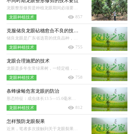
不同时期龙眼整形修剪的技术要点
龙眼整形修剪是种植龙眼期间必须要做的工作之一，对于龙眼获得早产、稳产、优质品质有很好的保障。本文为大家详细介绍了不同时期龙...
857
龙眼种植技术
克服储良龙眼砧穗愈合不良的技术要点
储良龙眼是广东省选育的优良品种，兼有大乌圆和石硖两品种的优点，果大肉质好，市场竞争力强。随着栽培时间的延长，大部分储良龙眼果园均...
755
龙眼种植技术
龙眼合理施肥的技术
龙眼是多年生常绿果树，一经定植，根系就不断地从根域土壤中长期地有选择性地吸收某些营养元素，容易造成某些营养元素亏缺，这在生产上就...
758
龙眼种植技术
条蜂缘蝽危害龙眼的防治
形态特征：成虫体长13.5―15.0毫米，体浅棕色，头部及胸部两侧的黄色光滑斑纹组成完整的带状，有时不甚清楚。触角第1节长于第2节。前胸背...
812
龙眼种植技术
怎样预防龙眼裂果
近来，笔者多次接触到关于龙眼裂果的问题。造成龙眼裂果的原因有许多，但普遍认为水分供应不均匀(如久雨或久旱骤雨)、果实发育期不平...