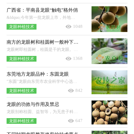
广西省：平南县龙眼“触电”格外俏
&ldquo;今年第一批龙眼上市，外地老板前来的收购价是每公斤8元，如果在网上卖，每公斤能卖10元，且供不应求。&rdquo;8月15日，平南县大新镇...
1048
龙眼种植技术
南方的龙眼树和桂圆树一般种下几年后可以开花结果？
龙眼树即桂圆树，桂圆是干的龙眼。那么龙眼树和桂圆树一般种下几年后可以开花结果呢？据广西龙眼种植户李宝林透露，龙眼定植后，经过3-4...
1368
龙眼种植技术
东莞地方龙眼品种：东圆龙眼
“东圆”龙眼由东莞市农业科学中心选育，性状表现稳定，嫁接亲和力强，早结丰产，最突出的特点是果实呈不规则的扁圆形，果大且均匀，平均单果...
842
龙眼种植技术
龙眼的功效与作用及禁忌
龙眼别称桂圆、益智等，为无患子科龙眼属常绿乔木植物，营养丰富，含丰富的葡萄糖、蔗糖和蛋白质等营养成分，含铁量也比较高，可在提高热能...
647
龙眼种植技术