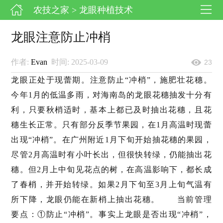
农技之家
> 龙眼种植技术
龙眼注意防止冲梢
作者:
Evan
时间: 2025-03-09
23
龙眼正处于现蕾期。注意防止“冲梢”，施肥壮花穗。
今年1月的低温多雨，对海南岛的龙眼花穗抽发十分有
利，只要秋梢适时，基本上都已及时抽出花穗，且花
穗生长正常。只有部分反季节果园，在1月高温时现蕾
出现“冲梢”。在广州附近1月下旬开始抽花穗的果园，
尽管2月高温时有小叶长出，但很快转绿，仍能抽出花
穗。但2月上中旬见花点的树，在高温影响下，都长成
了春梢，并开始转绿。如果2月下旬至3月上旬气温有
所下降，龙眼仍能在新梢上抽出花穗。 当前管理
要点：①防止“冲梢”。事实上龙眼是否出现“冲梢”，