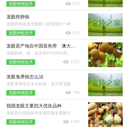
675
龙眼种植技术
龙眼癌肿病
龙眼癌肿病是龙眼树上新发现的一种病害。枝干受害，造成树势早衰。 一、症状 感病枝干初期病部产生小突起，后逐渐增大形成肿瘤...
915
龙眼种植技术
龙眼原产地在中国亚热带 澳大利亚也有龙眼产地
龙眼的肉、核、皮及根均可作药用，原产地在中国南部及西南部的亚热带地区，如广西，广东，云南，海南，台湾，福建。世界上有多个栽培龙眼的产地...
1221
龙眼种植技术
龙眼鬼帚病怎么治
龙眼鬼帚病又名丛枝病，是为害龙眼最严重的病害，广东、广西、福建、台湾等省(自治区)均有发生。发病枝梢的花穗不能结实。造成枝梢枯...
799
龙眼种植技术
我国龙眼主要四大优良品种
龙眼是中国南部和东南部著名果树之一，常与荔枝相提并论，龙眼的栽培品种不如荔枝的多，目前比较受好评的有广东的石峡龙眼，福建的普明庵...
1539
龙眼种植技术