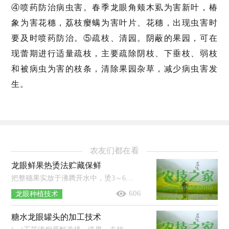
④喷药防治病虫害。春季龙眼角颊木虱为害新叶，椿
象为害花穗，荔枝瘿螨为害叶片、花穗，出现虫害时
要及时喷药防治。⑤疏枝、清园。阴蔽的果园，可在
现蕾期进行适量疏枝，主要疏除阴枝、下垂枝、弱枝
和被病虫为害的枝条，清除果园杂草，减少病虫害发
生。
农友们都在看
龙眼鲜果热烫法贮藏保鲜
把整穗果实放于沸腾开水中，烫3～6秒钟，以不烫伤果肉为度，烫后立即悬挂在通风阴凉处，经1个月不腐烂，果肉基本保持新鲜状态，味道更甜。开水...
606
龙眼种植技术
糖水龙眼罐头的加工技术