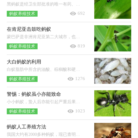
黑蚂蚁是经卫生部批准的唯一有药、食两用价值的蚂蚁,其体内含有70多种营养成份，能够治疗风湿疾病，提高人体免疫力等功效。从免疫学...
692
蚂蚁养殖技术
在肯尼亚击鼓吃蚂蚁
蒙巴萨是非洲肯尼亚第二大城市，也是中国商船经常光顾的港口。我们的船到蒙巴萨后，当地朋友切罗诺热情地邀请我们去体验“击鼓吃蚂蚁...
819
蚂蚁养殖技术
大白蚂蚁的利用
白蚁脂肪中所含的油酸、棕榈酸和硬脂酸等，也同样具有抑制肿瘤生长的作用。白蚁体内的性诱激素和干扰素等，对癌症也有一定疗效，特别是...
1276
蚂蚁养殖技术
警惕：蚂蚁虽小亦能致命
小小蚂蚁，蛰人后亦能引起严重后果，甚至致人死亡。8月29日晚，江苏省中西医结合医院急诊室接待一位因蚂蚁蛰伤致过敏性休克患者，这位患...
1023
蚂蚁养殖技术
蚂蚁人工养殖方法
我国大约有2000多种蚂蚁，现已查明的约600种，经卫生部批准，可药食两用的只有鼎突多刺蚁1种。人工饲养蚂蚁需要适宜的场地、温度、湿度...