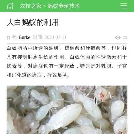
农技之家
> 蚂蚁养殖技术
大白蚂蚁的利用
作者:
Burke
时间: 2024-07-11
23
白蚁脂肪中所含的油酸、棕榈酸和硬脂酸等，也同样
具有抑制肿瘤生长的作用。白蚁体内的性诱激素和干
扰素等，对癌症也有一定疗效，特别是对乳腺、子宫
和消化道的癌症，疗效显著。