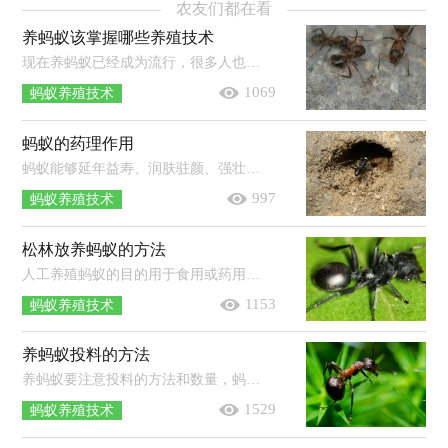
农友们都在看
养蚂蚁该掌握哪些养殖技术
现在养蚂蚁已经成为流行，很多人也是因为养蚂蚁而发家致富，但是养蚂蚁致富并不是偶然，而是需要掌握很专业的技术和知识的，具体该怎么养...
1069
蚂蚁养殖技术
蚂蚁的药理作用
蚂蚁能够延年益寿、润肤驻颜、强壮筋骨：动物试验和临床观察证实，唾液腺激素对唾液缺乏症造成的间接营养异常所导致的疾病，以及由此而...
997
蚂蚁养殖技术
松林放养蚂蚁的方法
人工养殖蚂蚁的目的用于食用或药用，但并不是所有的蚂蚁都可以食用，所以人工养殖蚂蚁应选择合适的品种。下面农业之友网就介绍一下松...
1153
蚂蚁养殖技术
养蚂蚁投料的方法
养蚂蚁要注意投料的方法和数量，蚂蚁个体小，躯体表面积大，能量消耗大，自然食量也大。特别是日夜操劳忙碌不停的工蚁，消耗能量极大，投料多...
1529
蚂蚁养殖技术