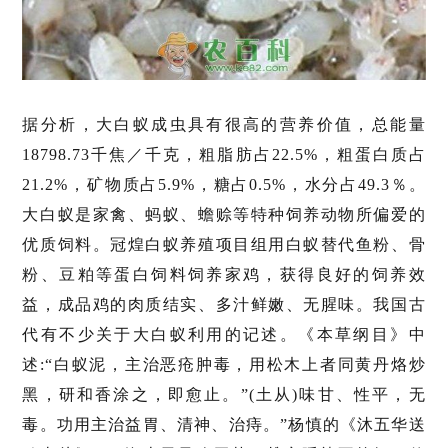
据分析，大白蚁成虫具有很高的营养价值，总能量
18798.73千焦／千克，粗脂肪占22.5%，粗蛋白质占
21.2%，矿物质占5.9%，糖占0.5%，水分占49.3％。
大白蚁是家禽、蚂蚁、蟾赊等特种饲养动物所偏爱的
优质饲料。冠煌白蚁养殖项目组用白蚁替代鱼粉、骨
粉、豆粕等蛋白饲料饲养家鸡，获得良好的饲养效
益，成品鸡的肉质结实、多汁鲜嫩、无腥味。我国古
代有不少关于大白蚁利用的记述。《本草纲目》中
述:“白蚁泥，主治恶疮肿毒，用松木上者同黄丹烙炒
黑，研和香涂之，即愈止。”(土从)味甘、性平，无
毒。功用主治益胃、清神、治痔。”杨慎的《沐五华送