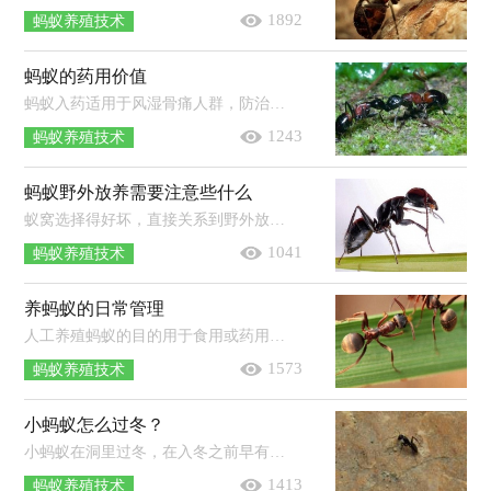
1892
蚂蚁养殖技术
蚂蚁的药用价值
蚂蚁入药适用于风湿骨痛人群，防治风湿、类风湿关节炎、肩周炎、强直性脊柱炎、半身不遂、颈椎病、坐骨神经痛、骨痛、骨头坏死。①...
1243
蚂蚁养殖技术
蚂蚁野外放养需要注意些什么
蚁窝选择得好坏，直接关系到野外放蚁的效果。在取巢时，应选择大而老熟的蚁巢。这种蚁巢，蚁、卵及蛹都较多。蚁巢老熟意味着蚂蚁本身将...
1041
蚂蚁养殖技术
养蚂蚁的日常管理
人工养殖蚂蚁的目的用于食用或药用，但并不是所有的蚂蚁都可以食用，所以人工养殖蚂蚁应选择合适的品种。下面就介绍一下养蚂蚁的日常...
1573
蚂蚁养殖技术
小蚂蚁怎么过冬？
小蚂蚁在洞里过冬，在入冬之前早有准备。它们首先搬运杂草种子，准备明年播种用。同时搬运蚜虫、介壳虫、角蝉和灰蝶幼虫等到自己巢内...
1413
蚂蚁养殖技术