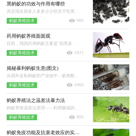
黑蚂蚁的功效与作用有哪些
其实现在很多人多多少少些关于吃黑蚂蚁的好处，知道黑蚂蚁是个好东西可以治病，那么黑蚂蚁的功效与作用到底具体有哪些呢？下面我们就来...
986
蚂蚁养殖技术
药用蚂蚁养殖面面观
目前，我国药用蚂蚁主要是“拟黑多刺蚁”。防治风湿、保肝护肝，防治乙型肝、脂肪肝、酒精肝、胆囊炎等；止咳平喘调整血压、软化血管、...
1021
蚂蚁养殖技术
揭秘暴利蚂蚁生意(图文)
从国外走私蚂蚁的产业链中，蚁商数量并不多，更多的是数千消费宠物蚂蚁的群体。下文就揭秘了蚂蚁生意的暴利内幕。从国外走私蚂蚁的产...
1066
蚂蚁养殖技术
蚂蚁养殖法之温差法暴力法
蚂蚁养殖温差法原理——利用极端的温度条件来迫使蚂蚁搬家。先将原住巢与目标巢互相连接，目标巢保持蚂蚁喜欢的温度条件，而原住巢保...
806
蚂蚁养殖技术
蚂蚁免疫功能及抗衰老效应的实验研究