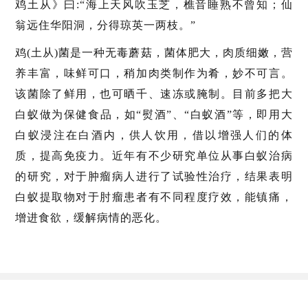
鸡土从》曰:“海上天风吹玉芝，樵音睡熟不曾知；仙
翁远住华阳洞，分得琼英一两枝。”
鸡(土从)菌是一种无毒蘑菇，菌体肥大，肉质细嫩，营
养丰富，味鲜可口，稍加肉类制作为肴，妙不可言。
该菌除了鲜用，也可晒千、速冻或腌制。目前多把大
白蚁做为保健食品，如“熨酒”、“白蚁酒”等，即用大
白蚁浸注在白酒内，供人饮用，借以增强人们的体
质，提高免疫力。近年有不少研究单位从事白蚁治病
的研究，对于肿瘤病人进行了试验性治疗，结果表明
白蚁提取物对于肘瘤患者有不同程度疗效，能镇痛，
增进食欲，缓解病情的恶化。